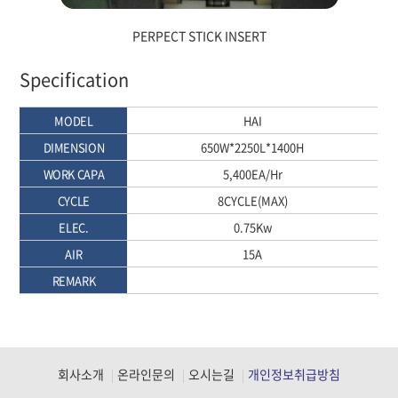
PERPECT STICK INSERT
Specification
MODEL
HAI
DIMENSION
650W*2250L*1400H
WORK CAPA
5,400EA/Hr
CYCLE
8CYCLE(MAX)
ELEC.
0.75Kw
AIR
15A
REMARK
회사소개
온라인문의
오시는길
개인정보취급방침