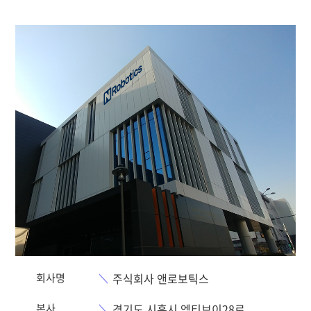
회사명
주식회사 앤로보틱스
본사
경기도 시흥시 엠티브이28로